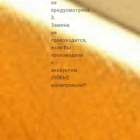
не
предусмотрена
3.
Замена
не
производится,
если Вы
производили
с
аккаунтом
ЛЮБЫЕ
манипуляции!!!