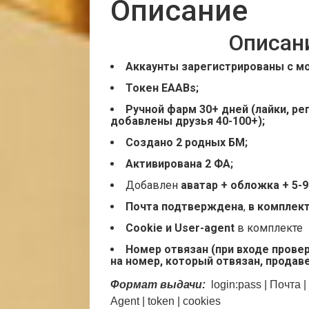
Описание
Описан
Аккаунты зарегистрированы с мо
Токен EAABs;
Ручной фарм 30+ дней (лайки, ре
добавлены друзья 40-100+);
Создано 2 родных БМ;
Активирована 2 ФА;
Добавлен
аватар + о
бложка + 5-
Почта подтверждена
,
в комплект
Cookie и User-agent
в комплекте
Номер отвязан (при входе провер
на номер, который отвязан, продав
Формат выдачи:
login:pass | Почта
|
Agent
|
token |
cookies