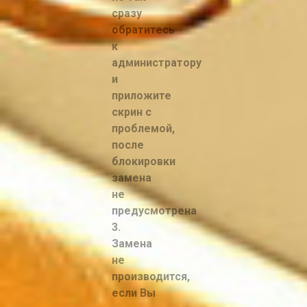
сразу
обратитесь
к
администратору
и
приложите
скрин с
проблемой,
после
блокировки
замена
не
предусмотрена
3.
Замена
не
производится,
если Вы