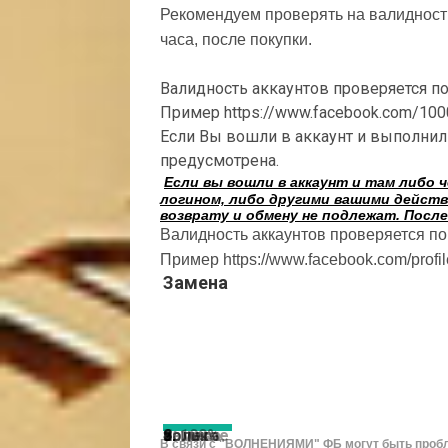
Рекомендуем проверять на валидность
часа, после покупки.
Валидность аккаунтов проверяется по е
Пример https://www.facebook.com/10
Если Вы вошли в аккаунт и выполнил
предусмотрена.
Если вы вошли в аккаунт и там либо 
логином, либо другими вашими действ
возврату и обмену не подлежат. После
Валидность аккаунтов проверяется по е
Пример https://www.facebook.com/prof
Замена
1.
2. После
4.
аблик-
5.
только
замена
6.
7.
8.
9. 100%
В связи с "ВОЛНЕНИЯМИ" ФБ могут быть проб