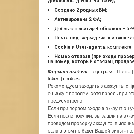
добавлены друзья 40-100+);
Создано 2 родных БМ;
Активирована 2 ФА;
Добавлен
аватар + о
бложка + 5-
Почта подтверждена
,
в комплект
Cookie и User-agent
в комплекте
Номер отвязан (при входе провер
на номер, который отвязан, продав
Формат выдачи:
login:pass | Почта
|
token |
cookies
i
Рекомендуем заходить в аккаунты с
ошибку с паролем, хотя пароль при эт
предусмотрено.
Если при первом входе в аккаунт он 
Если после покупки, вы зашли на акка
проведём проверку аккаунта, выясним
если в этом не будет Вашей вины - по