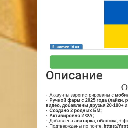
В наличии 16 шт.
Описание
О
·
Аккаунты зарегистрированы с
мобил
·
Ручной фарм с 2025 года
(лайки, 
видео, добавлены друзья 20-100+ и т
·
Создано 2 родных БМ
;
·
Активировно 2 ФА;
·
Добавлена
аватарка, обложка, + ф
,
https://firs
·
Подтверждены по почте