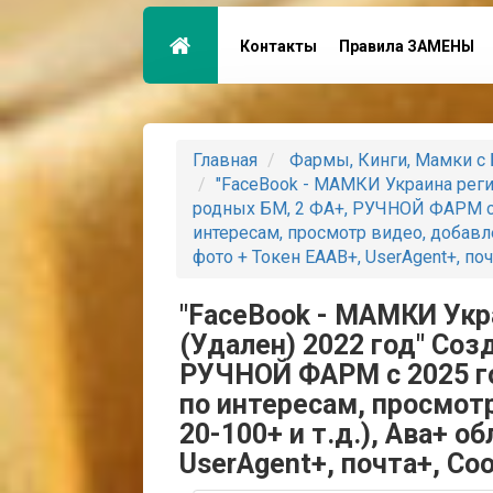
Контакты
Правила ЗАМЕНЫ
Главная
Фармы, Кинги, Мамки с 
"FaceBook - МАМКИ Украина регис
родных БМ, 2 ФА+, РУЧНОЙ ФАРМ с 2
интересам, просмотр видео, добавле
фото + Токен EAAB+, UserAgent+, поч
"FaceBook - МАМКИ Укр
(Удален) 2022 год" Соз
РУЧНОЙ ФАРМ с 2025 го
по интересам, просмот
20-100+ и т.д.), Ава+ 
UserAgent+, почта+, Co