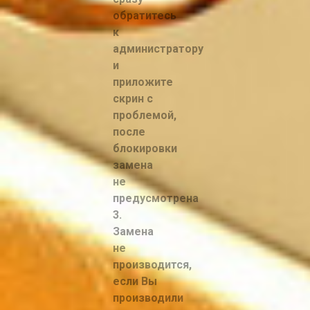
обратитесь
к
администратору
и
приложите
скрин с
проблемой,
после
блокировки
замена
не
предусмотрена
3.
Замена
не
производится,
если Вы
производили