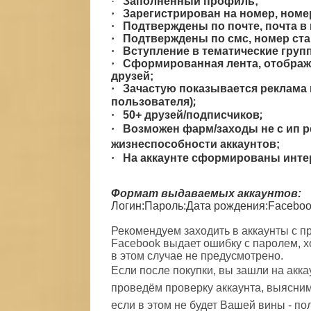
·
Заполненный профиль
;
·
Зарегистрирован на номер, номе
·
Подтверждены по почте, почта в
·
Подтверждены по смс, номер ста
·
Вступление в тематические груп
·
Сформированная лента, отобража
друзей
;
·
Зачастую показывается реклама 
;
пользователя)
;
·
50+ друзей/подписчиков
·
Возможен фарм/заходы не с ип 
жизнеспособности аккаунтов
;
·
На аккаунте сформированы инте
Формат выдаваемых аккаунтов:
Логин:Пароль:Дата рождения:Faceboo
Рекомендуем заходить в аккаунты с п
Facebook выдает ошибку с паролем, х
в этом случае не предусмотрено.
Если после покупки, вы зашли на акка
проведём проверку аккаунта, выясним
если в этом не будет Вашей вины - по