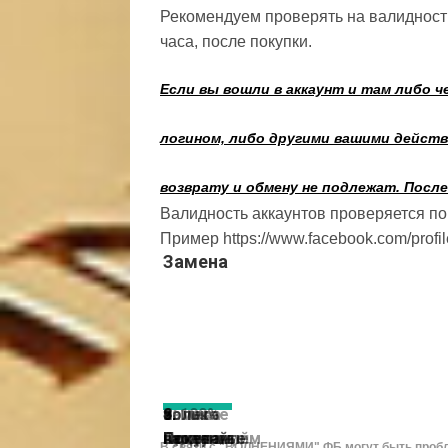
Рекомендуем проверять на валидность
часа, после покупки.
Если вы вошли в аккаунт и там либо 
логином, либо другими вашими действ
возврату и обмену не подлежат. После
Валидность аккаунтов проверяется по е
Пример https://www.facebook.com/prof
Замена
1.
2. После
4.
аблик-
5.
только
замена
6.
7.
8.
9. 100%
Гарантия
входа
Аккаунты
чекером,
Купленный
на
Покупайте
Покупайте
Основанием
замена -
В связи с "ВОЛНЕНИЯМИ" ФБ могут быть проб